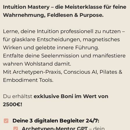
Intuition Mastery – die Meisterklasse für feine
Wahrnehmung, Feldlesen & Purpose.
Lerne, deine Intuition professionell zu nutzen –
für glasklare Entscheidungen, magnetisches
Wirken und gelebte innere Führung.
Entfalte deine Seelenmission und manifestiere
wahren Wohlstand damit.
t
Mit Archetypen-Praxis, Conscious AI, Pilates &
Embodiment Tools.
Du erhältst
exklusive Boni im Wert von
2500€!
t
Deine 3 digitalen Begleiter 24/7:
Archetypen-Mentor GPT
– dein